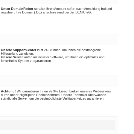
Unser DomainRobot
schaltet ihren Account sofort nach Anmeldung frei und
registriert Ihre Domain (.DE) anschliessend bei der DENIC eG.
Unsere SupportCenter
läuft 24 Stunden, um Ihnen die bestmögliche
Hilfestellung zu leisten.
Unsere Server
laufen mit neuster Software, um Ihnen ein optimales und
fehlerfreies System zu garantieren.
Achtung!
Wir garantieren Ihnen 99,9% Erreichbarkeit unseres Webservers
durch unser HighSpeed Rechenzentrum. Unsere Techniker überwachen
ständig alle Server, um die bestmöglichste Verfügbarkeit zu garantieren.