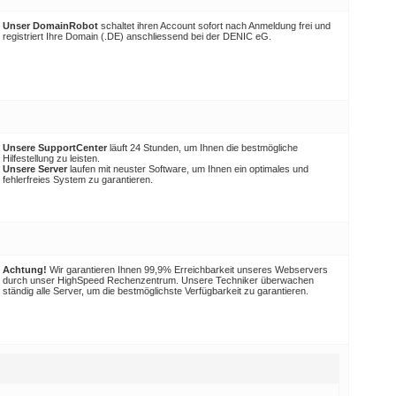
Unser DomainRobot
schaltet ihren Account sofort nach Anmeldung frei und
registriert Ihre Domain (.DE) anschliessend bei der DENIC eG.
Unsere SupportCenter
läuft 24 Stunden, um Ihnen die bestmögliche
Hilfestellung zu leisten.
Unsere Server
laufen mit neuster Software, um Ihnen ein optimales und
fehlerfreies System zu garantieren.
Achtung!
Wir garantieren Ihnen 99,9% Erreichbarkeit unseres Webservers
durch unser HighSpeed Rechenzentrum. Unsere Techniker überwachen
ständig alle Server, um die bestmöglichste Verfügbarkeit zu garantieren.